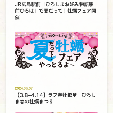
JR広島駅前「ひろしまお好み物語駅
前ひろば」で夏だって！牡蠣フェア開
催
2024.03.07
【3.8~4.14】ラブ春牡蠣♥ ひろし
ま春の牡蠣まつり