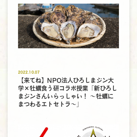
2022.10.07
【来てね】NPO法人ひろしまジン大
学×牡蠣食う研コラボ授業「新ひろし
まジンさんいらっしゃい！ 〜牡蠣に
まつわるエトセトラ〜」