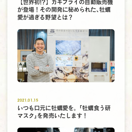
【世界初!?】カキフライの自動販売機
が登場！その開発に秘められた､牡蠣
愛が過ぎる野望とは？
2021.01.15
いつも口元に牡蠣愛を。｢牡蠣食う研
マスク｣を発売いたします！