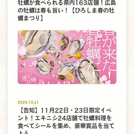
牡蠣が食べられる県内163店舗！広島
の牡蠣は春も旨い！【ひろしま春の牡
蠣まつり】
2024.10.31
【告知】11月22日・23日限定イベ
ント！エキニシ24店舗で牡蠣料理を
食べてシールを集め、豪華賞品を当て
よう