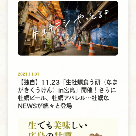
2021.11.01
【独自】11.23「生牡蠣食う研（なま
がきくうけん）in宮島」開催！さらに
牡蠣ビール、牡蠣アパレル…牡蠣な
NEWSが続々と登場