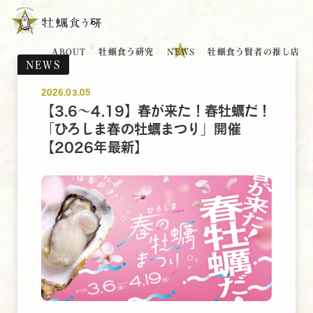
ABOUT
牡蠣食う研究
NEWS
牡蠣食う賢者の推し店
NEWS
2026.03.05
【3.6～4.19】春が来た！春牡蠣だ！
「ひろしま春の牡蠣まつり」開催
【2026年最新】