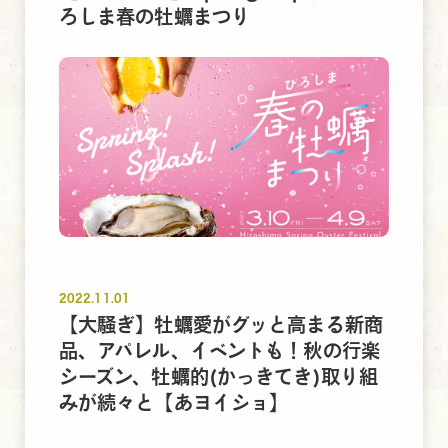
ろしま春の牡蠣まつり
2022.11.01
【大騒ぎ】牡蠣愛がグッと高まる新商
品、アパレル、イベントも！秋の行楽
シーズン、牡蠣的(かっきてき)取り組
みが続々と【あヨイショ】