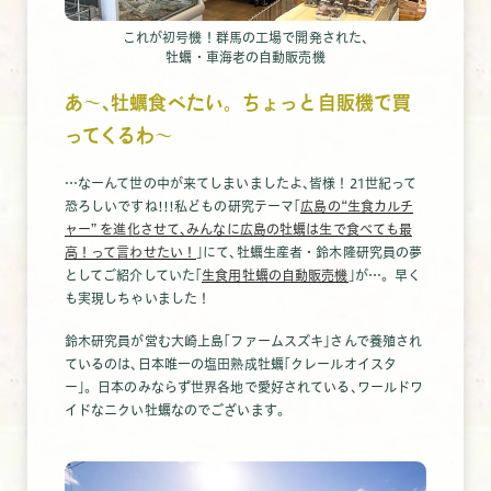
これが初号機！群馬の工場で開発された､
牡蠣・車海老の自動販売機
あ～､牡蠣食べたい。ちょっと自販機で買
ってくるわ～
…なーんて世の中が来てしまいましたよ､皆様！21世紀って
恐ろしいですね!!!私どもの研究テーマ｢
広島の“生食カルチ
ャー” を進化させて､みんなに広島の牡蠣は生で食べても最
高！って言わせたい！
｣にて､牡蠣生産者・鈴木隆研究員の夢
としてご紹介していた｢
生食用牡蠣の自動販売機
｣が…。早く
も実現しちゃいました！
鈴木研究員が営む大崎上島｢ファームスズキ｣さんで養殖され
ているのは､日本唯一の塩田熟成牡蠣｢クレールオイスタ
ー｣。日本のみならず世界各地で愛好されている､ワールドワ
イドなニクい牡蠣なのでございます｡