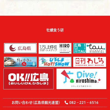
牡蠣食う研
お問い合わせ(広島県観光連盟)
082－221－6516