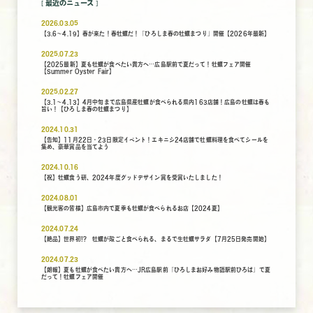
最近のニュース
2026.03.05
【3.6～4.19】春が来た！春牡蠣だ！「ひろしま春の牡蠣まつり」開催【2026年最新】
2025.07.23
【2025最新】夏も牡蠣が食べたい貴方へ…広島駅前で夏だって！牡蠣フェア開催
【Summer Oyster Fair】
2025.02.27
【3.1～4.13】4月中旬まで広島県産牡蠣が食べられる県内163店舗！広島の牡蠣は春も
旨い！【ひろしま春の牡蠣まつり】
2024.10.31
【告知】11月22日・23日限定イベント！エキニシ24店舗で牡蠣料理を食べてシールを
集め、豪華賞品を当てよう
2024.10.16
【祝】牡蠣食う研、2024年度グッドデザイン賞を受賞いたしました！
2024.08.01
【観光客の皆様】広島市内で夏季も牡蠣が食べられるお店【2024夏】
2024.07.24
【絶品】世界初!? 牡蠣が殻ごと食べられる、まるで生牡蠣サラダ【7月25日発売開始】
2024.07.23
【朗報】夏も牡蠣が食べたい貴方へ…JR広島駅前「ひろしまお好み物語駅前ひろば」で夏
だって！牡蠣フェア開催