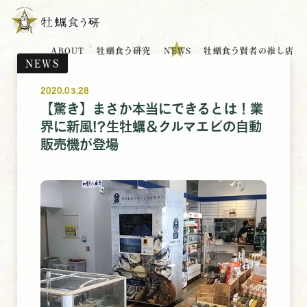
ABOUT
牡蠣食う研究
NEWS
牡蠣食う賢者の推し店
NEWS
2020.03.28
【驚き】まさか本当にできるとは！業
界に新風!?生牡蠣＆クルマエビの自動
販売機が登場