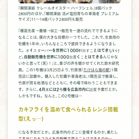
｢瞬間凍結 クレールオイスター ハーフシェル｣8個パック
2800円のほか､｢瞬間凍結 活〆塩田育ちの車海老 プレミアム
サイズ｣11～14尾パック2800円も販売
｢種苗生産→養殖→加工→販売を一連の流れでできるように
なることは､僕の大きな目標の一つでした。これで､生食用の
牡蠣を1年中､いろんなところで提供できるようになりまし
た。
オイスターバーを世界に1000軒出すことはできないけ
ど､自動販売機を世界に1000台置くことはできる
んじゃな
いかと思って(笑)！｣と､喜びの声を聴かせてくれた鈴木研究
員。この1号機は3月25日より､竹原港｢
たけはら海の駅
｣1階
売店に設置中。購入した牡蠣や車海老は､1階売店で解凍し､
竹原が誇る地酒などとともに､その場で味わうこともできま
す。さらに､
4月末には2号機を広島市内に設置予定
だとか。
しかもですね。なんと､この2号機は…
カキフライを温めて食べられるレンジ搭載
型(えっ…)
になる予定だとか。広島市内のどこに登場するのか､果たし
て本当にカキフライを自販機で買うことはできるのか…。