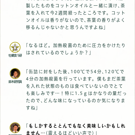
製したものをコットンオイルと一緒に漬け､茶
葉を入れて今2週間経ったところです。コット
ンオイルは香りがないので､茶葉の香りがよく
移るんじゃないかと思うんですよね｣
｢なるほど。加熱殺菌のために圧力をかけたり
はされているのでしょうか？｣
牡蠣食う研
｢缶詰に封をした後､100℃で54分､120℃で
4分の加熱殺菌を行っています。僕もまだ茶葉
鈴木研究員
を入れた状態のものは食べていないのでとて
も楽しみです…！特に1.5ｇはかなりの量だっ
たので､どんな味になっているのか気になりま
すね｣
｢
もしかするととんでもなく美味しいかもしれ
ません…
(震えるほどいい声で)｣