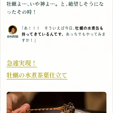
牡蠣よ…､いや神よ…。と､絶望しそうにな
ったその時！
｢あ！！！ そういえば今日､
牡蠣の水煮缶も
持ってきているんです。
あっちでもやってみま
鈴木研究員
すか！｣
急遽実現！
牡蠣の水煮茶葉仕立て