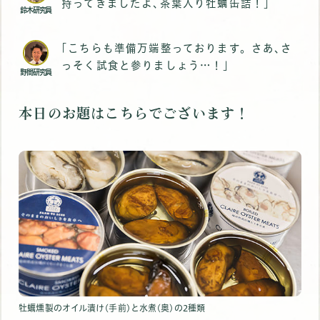
持ってきましたよ､茶葉入り牡蠣缶詰！｣
鈴木研究員
｢こちらも準備万端整っております。さあ､さ
っそく試食と参りましょう…！｣
野間研究員
本日のお題はこちらでございます！
牡蠣燻製のオイル漬け(手前)と水煮(奥)の2種類