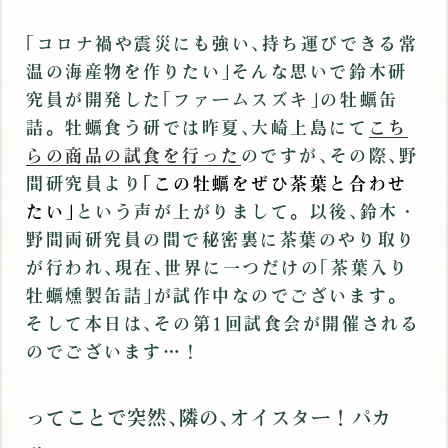
｢コロナ禍や震災にも強い､持ち運びできる常
温の海産物を作りたい｣そんな思いで鈴木研
究員が開発した｢ファームスズキ｣の牡蠣缶
詰。牡蠣食う研では昨夏､大崎上島にて
こち
らの商品の試食を行った
のですが､その際､野
間研究員より
｢この牡蠣をぜひ茶葉と合わせ
たい｣
という声が上がりまして。以後､鈴木・
野間両研究員の間で秘密裏に茶葉のやり取り
が行われ､現在､世界に一つだけの｢茶葉入り
牡蠣燻製缶詰｣が試作中なのでございます。
そして本日は､その第1回試食会が開催される
のでございます…！
ってことで突然､隣の､オイスター！パカ