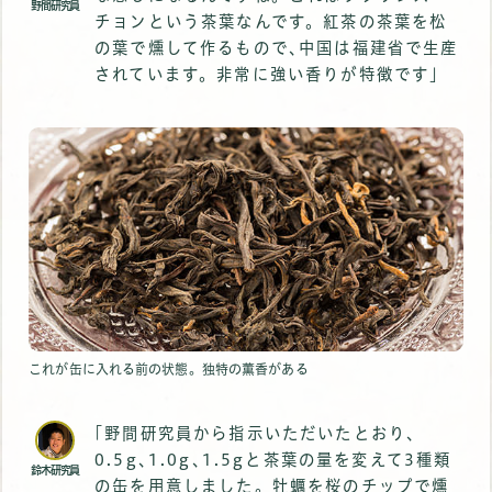
野間研究員
チョンという茶葉なんです。紅茶の茶葉を松
の葉で燻して作るもので､中国は福建省で生産
されています。非常に強い香りが特徴です｣
これが缶に入れる前の状態。独特の薫香がある
｢野間研究員から指示いただいたとおり､
0.5g､1.0g､1.5gと茶葉の量を変えて3種類
鈴木研究員
の缶を用意しました。牡蠣を桜のチップで燻