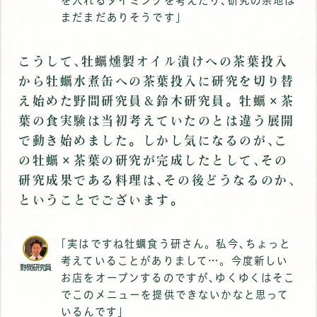
を入れるタイミングを考えたり､研究の余地は
まだまだありそうです｣
こうして､牡蠣燻製オイル漬けへの茶葉投入
から牡蠣水煮缶への茶葉投入に研究を切り替
え始めた野間研究員＆鈴木研究員。牡蠣×茶
葉の食実験は当初考えていたのとは違う展開
で動き始めました。しかし気になるのが､こ
の牡蠣×茶葉の研究が完成したとして､その
研究成果である料理は､その後どうなるのか､
ということでございます｡
｢実はですね牡蠣食う研さん。私今､ちょっと
考えていることがありまして…。今度新しい
野間研究員
お店をオープンするのですが､ゆくゆくはそこ
でこのメニューを提供できないかなと思って
いるんです｣