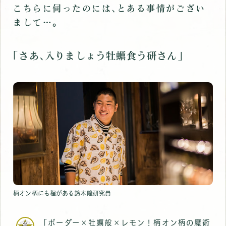
こちらに伺ったのには､とある事情がござい
まして…｡
｢さあ､入りましょう牡蠣食う研さん｣
柄オン柄にも程がある鈴木隆研究員
｢ボーダー×牡蠣殻×レモン！柄オン柄の魔術