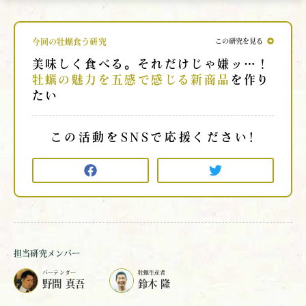
今回の牡蠣食う研究
この研究を見る
美味しく食べる。それだけじゃ嫌ッ…！
牡蠣の魅力を五感で感じる新商品
を作り
たい
この活動をSNSで応援ください!
担当研究メンバー
バーテンダー
牡蠣生産者
野間 真吾
鈴木 隆