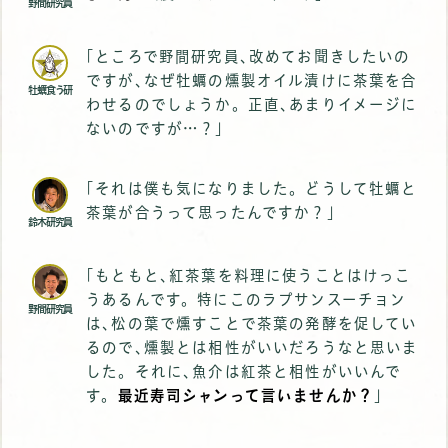
野間研究員
｢ところで野間研究員､改めてお聞きしたいの
ですが､なぜ牡蠣の燻製オイル漬けに茶葉を合
牡蠣食う研
わせるのでしょうか。正直､あまりイメージに
ないのですが…？｣
｢それは僕も気になりました。どうして牡蠣と
茶葉が合うって思ったんですか？｣
鈴木研究員
｢もともと､紅茶葉を料理に使うことはけっこ
うあるんです。特にこのラプサンスーチョン
野間研究員
は､松の葉で燻すことで茶葉の発酵を促してい
るので､燻製とは相性がいいだろうなと思いま
した。それに､魚介は紅茶と相性がいいんで
す。
最近寿司シャンって言いませんか？
｣