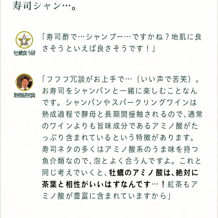
寿司シャン…｡
｢寿司酢で…シャンプー…ですかね？地肌に良
さそうといえば良さそうです！｣
牡蠣食う研
｢フフフ冗談がお上手で…（いい声で苦笑）。
お寿司をシャンパンと一緒に楽しむことなん
野間研究員
です。シャンパンやスパークリングワインは
熟成過程で酵母と長期間接触されるので､通常
のワインよりも旨味成分であるアミノ酸がた
っぷり含まれているという特徴があります。
寿司ネタの多くはアミノ酸系のうま味を持つ
魚介類なので､泡とよく合うんですよ。これと
同じ考えでいくと､
牡蠣のアミノ酸は､絶対に
茶葉と相性がいいはずなんです…！
紅茶もア
ミノ酸が豊富に含まれていますから｣