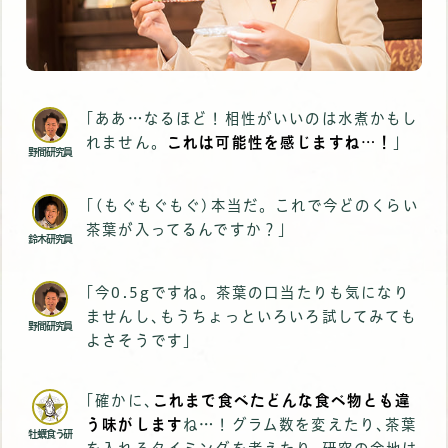
｢ああ…なるほど！相性がいいのは水煮かもし
れません。
これは可能性を感じますね…！
｣
野間研究員
｢(もぐもぐもぐ)本当だ。これで今どのくらい
茶葉が入ってるんですか？｣
鈴木研究員
｢今0.5gですね。茶葉の口当たりも気になり
ませんし､もうちょっといろいろ試してみても
野間研究員
よさそうです｣
｢確かに､
これまで食べたどんな食べ物とも違
う味がします
ね…！グラム数を変えたり､茶葉
牡蠣食う研