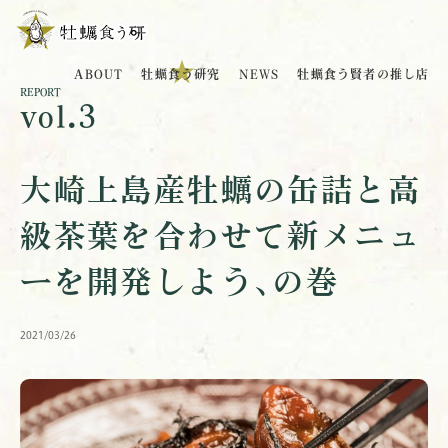
ABOUT
牡蠣食う研究
NEWS
牡蠣食う賢者の推し店
REPORT
vol.3
大崎上島産牡蠣の缶詰と高
級茶葉を合わせて新メニュ
ーを開発しよう､の巻
2021/03/26