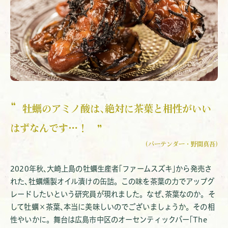
“
牡蠣のアミノ酸は､絶対に茶葉と相性がいい
はずなんです…！
”
(バーテンダー・野間真吾)
2020年秋､大崎上島の牡蠣生産者｢ファームスズキ｣から発売さ
れた､牡蠣燻製オイル漬けの缶詰。この味を茶葉の力でアップグ
レードしたいという研究員が現れました。なぜ､茶葉なのか。そ
して牡蠣×茶葉､本当に美味しいのでございましょうか。その相
性やいかに。舞台は広島市中区のオーセンティックバー｢The