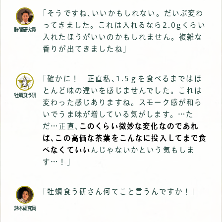
｢そうですね､いいかもしれない。だいぶ変わ
ってきました。これは入れるなら2.0gくらい
野間研究員
入れたほうがいいのかもしれません。複雑な
香りが出てきましたね｣
｢確かに！ 正直私､1.5ｇを食べるまではほ
とんど味の違いを感じませんでした。これは
牡蠣食う研
変わった感じありますね。スモーク感が和ら
いでうま味が増している気がします。…た
だ…正直､
このくらい微妙な変化なのであれ
ば､この高価な茶葉をこんなに投入してまで食
べなくていい
んじゃないかという気もしま
す…！｣
｢牡蠣食う研さん何てこと言うんですか！｣
鈴木研究員