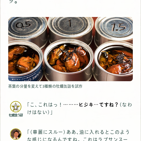
ッ｡
茶葉の分量を変えて3種類の牡蠣缶詰を試作
｢こ､これはっ！
………ヒジキ…ですね？
(なわ
けはない)｣
牡蠣食う研
｢(華麗にスルー)ああ､油に入れるとこのよう
な感じになるんですね。これはラプサンスー