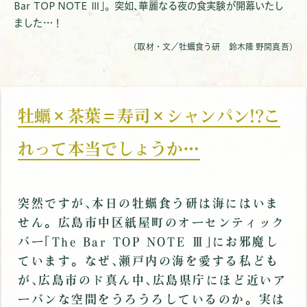
Bar TOP NOTE Ⅲ｣。突如､華麗なる夜の食実験が開幕いたし
ました…！
(取材・文／牡蠣食う研 鈴木隆 野間真吾)
牡蠣×茶葉＝寿司×シャンパン!?こ
れって本当でしょうか…
突然ですが､本日の牡蠣食う研は海にはいま
せん。広島市中区紙屋町のオーセンティック
バー｢The Bar TOP NOTE Ⅲ｣にお邪魔し
ています。なぜ､瀬戸内の海を愛する私ども
が､広島市のド真ん中､広島県庁にほど近いア
ーバンな空間をうろうろしているのか。実は