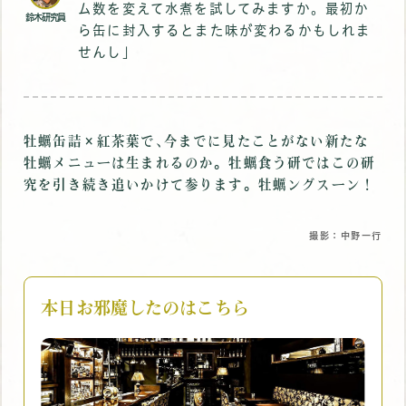
ム数を変えて水煮を試してみますか。最初か
鈴木研究員
ら缶に封入するとまた味が変わるかもしれま
せんし｣
牡蠣缶詰×紅茶葉で､今までに見たことがない新たな
牡蠣メニューは生まれるのか。牡蠣食う研ではこの研
究を引き続き追いかけて参ります。牡蠣ングスーン！
撮影：中野一行
本日お邪魔したのはこちら