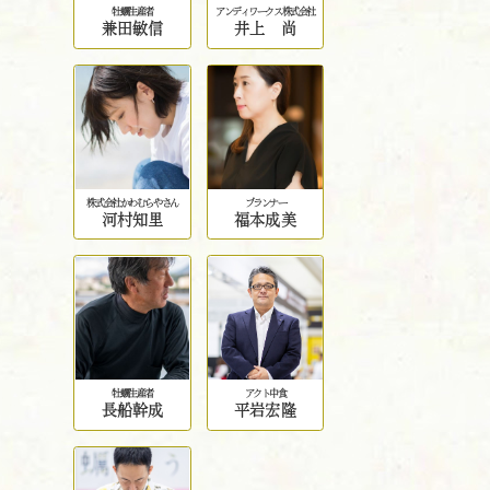
牡蠣生産者
アンディワークス株式会社
兼田敏信
井上 尚
株式会社かわむらやさん
プランナー
河村知里
福本成美
牡蠣生産者
アクト中食
長船幹成
平岩宏隆