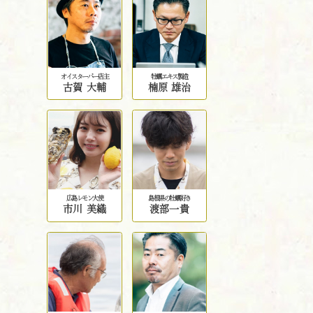
オイスターバー店主
牡蠣エキス製造
古賀 大輔
楠原 雄治
広島レモン大使
島根県の牡蠣好き
市川 美織
渡部一貴