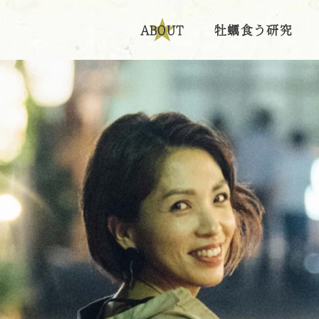
ABOUT
牡蠣食う研究