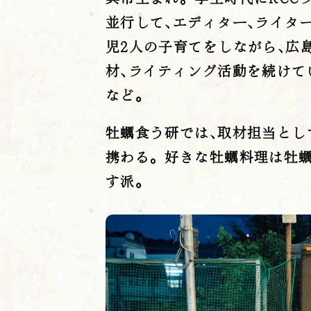
並行して､エディター､ライタ
児2人の子育てをしながら､広
材､ライティング活動を続けて
など｡
牡蠣食う研では､取材担当とし
携わる。好きな牡蠣料理は牡蠣
す派｡