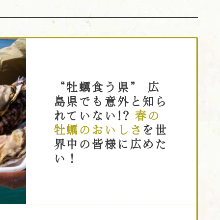
“牡蠣食う県” 広
島県でも意外と知ら
れていない!?
春の
牡蠣のおいしさ
を世
界中の皆様に広めた
い！