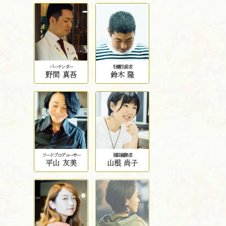
バーテンダー
牡蠣生産者
野間 真吾
鈴木 隆
フードプロデューサー
雑誌編集者
平山 友美
山根 尚子