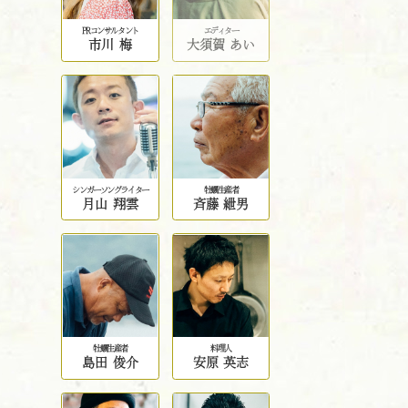
PRコンサルタント
エディター
市川 梅
大須賀 あい
シンガーソングライター
牡蠣生産者
月山 翔雲
斉藤 紲男
牡蠣生産者
料理人
島田 俊介
安原 英志