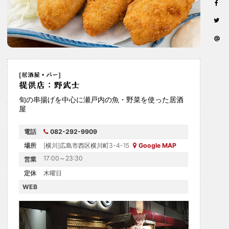
[居酒屋・バー]
提供店：野武士
旬の串揚げを中心に瀬戸内の魚・野菜を使った居酒
屋
電話
082-292-9909
場所
[横川]広島市西区横川町3-4-15
Google MAP
17:00～23:30
営業
定休
木曜日
WEB