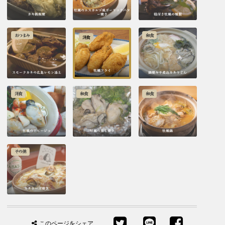
牡蠣のエスカルゴ風ガーリックバタ
カキ鉄板焼
ー焼き
殻付き牡蠣の燻製
おつまみ
和食
洋食
牡蠣フライ
スモークカキの広島レモン添え
鍋焼みそ煮込カキうどん
洋食
和食
和食
牡蠣のアヒージョ
牡蠣の蒸し焼き
牡蠣鍋
その他
カキチーズ焼き
このページをシェア