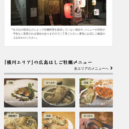
仕入れの状況などによって牡蠣料理を提供していない場合や､メニューの内容が
予告なく変更される場合がありますのでご了承ください｡事前にお店にご確認の
上お出かけください｡
｢横川エリア｣の広島はしご牡蠣メニュー
全エリアのメニューへ
洋食
おつまみ
洋食
瀬戸内産カキのムニエル香草バター
ソース
缶つまＳmokeかき
牡蠣のオーブン焼き
鉄板焼き
洋食
おつまみ