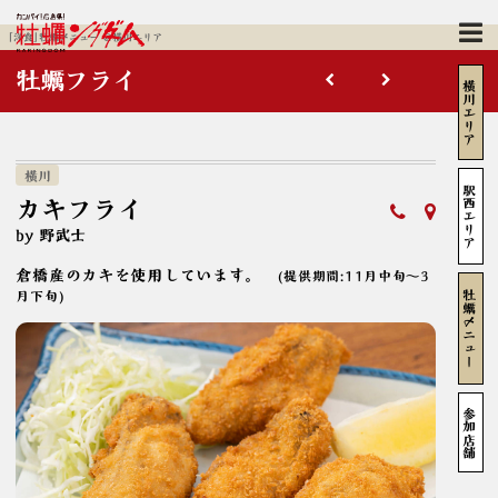
｢洋食｣牡蠣メニュー ＠横川エリア
牡蠣フライ
横川エリア
横川
駅西エリア
カキフライ
by 野武士
倉橋産のカキを使用しています。
(提供期間:11月中旬～3
牡蠣メニュー
月下旬)
参加店舗